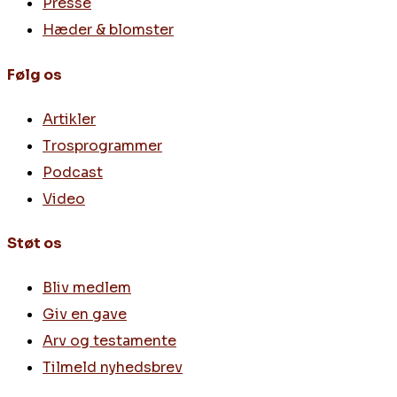
Presse
Hæder & blomster
Følg os
Artikler
Trosprogrammer
Podcast
Video
Støt os
Bliv medlem
Giv en gave
Arv og testamente
Tilmeld nyhedsbrev