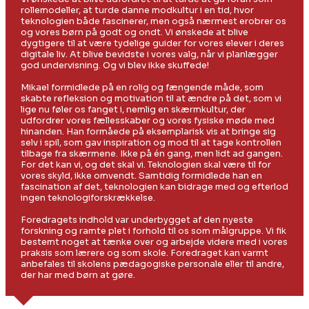
rollemodeller, at turde danne modkultur i en tid, hvor
teknologien både fascinerer, men også nærmest erobrer os
og vores børn på godt og ondt. Vi ønskede at blive
dygtigere til at være tydelige guider for vores elever i deres
digitale liv. At blive bevidste i vores valg, når vi planlægger
god undervisning. Og vi blev ikke skuffede!
Mikael formidlede på en rolig og fængende måde, som
skabte refleksion og motivation til at ændre på det, som vi
lige nu føler os fanget i, nemlig en skærmkultur, der
udfordrer vores fællesskaber og vores fysiske møde med
hinanden. Han formåede på eksemplarisk vis at bringe sig
selv i spil, som gav inspiration og mod til at tage kontrollen
tilbage fra skærmene. Ikke på én gang, men lidt ad gangen.
For det kan vi, og det skal vi. Teknologien skal være til for
vores skyld, ikke omvendt. Samtidig formidlede han en
fascination af det, teknologien kan bidrage med og efterlod
ingen teknologiforskrækkelse.
Foredragets indhold var underbygget af den nyeste
forskning og ramte plet i forhold til os som målgruppe. Vi fik
bestemt noget at tænke over og arbejde videre med i vores
praksis som lærere og som skole. Foredraget kan varmt
anbefales til skolens pædagogiske personale eller til andre,
der har med børn at gøre.