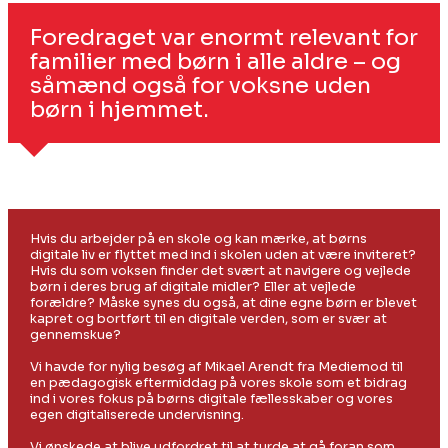
Foredraget var enormt relevant for
familier med børn i alle aldre – og
såmænd også for voksne uden
børn i hjemmet.
Hvis du arbejder på en skole og kan mærke, at børns
digitale liv er flyttet med ind i skolen uden at være inviteret?
Hvis du som voksen finder det svært at navigere og vejlede
børn i deres brug af digitale midler? Eller at vejlede
forældre? Måske synes du også, at dine egne børn er blevet
kapret og bortført til en digitale verden, som er svær at
gennemskue?
Vi havde for nylig besøg af Mikael Arendt fra Mediemod til
en pædagogisk eftermiddag på vores skole som et bidrag
ind i vores fokus på børns digitale fællesskaber og vores
egen digitaliserede undervisning.
Vi ønskede at blive udfordret til at turde at gå foran som