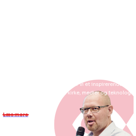
Få besøg af KLF i dit
fællesskab
Trænger dit fællesskab i kirke, sognegård, forening
eller missionshus til at blive udfordret i synet på
kirken i medierne, mediebrugen i hjemmet og i
sociale fællesskaber? Tænk os ind i programmet når
du arrangerer events, så holder vi et inspirerende
oplæg med god debat om kirke, medier og teknologi.
Læs mere