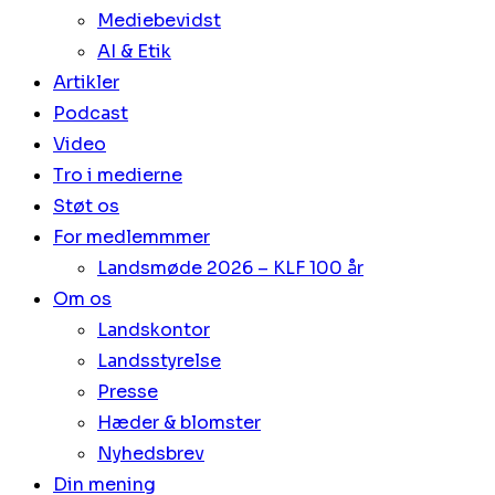
Mediebevidst
AI & Etik
Artikler
Podcast
Video
Tro i medierne
Støt os
For medlemmmer
Landsmøde 2026 – KLF 100 år
Om os
Landskontor
Landsstyrelse
Presse
Hæder & blomster
Nyhedsbrev
Din mening