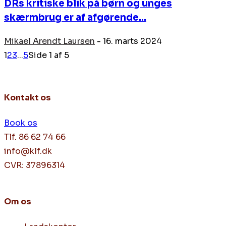
DRs kritiske blik på børn og unges
skærmbrug er af afgørende...
Mikael Arendt Laursen
-
16. marts 2024
1
2
3
...
5
Side 1 af 5
Kontakt os
Book os
Tlf. 86 62 74 66
info@klf.dk
CVR: 37896314
Om os