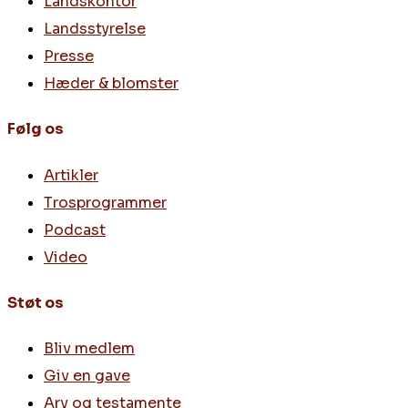
Landskontor
Landsstyrelse
Presse
Hæder & blomster
Følg os
Artikler
Trosprogrammer
Podcast
Video
Støt os
Bliv medlem
Giv en gave
Arv og testamente