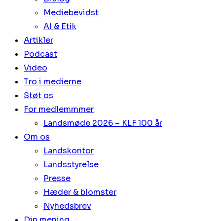
Mediebevidst
AI & Etik
Artikler
Podcast
Video
Tro i medierne
Støt os
For medlemmmer
Landsmøde 2026 – KLF 100 år
Om os
Landskontor
Landsstyrelse
Presse
Hæder & blomster
Nyhedsbrev
Din mening