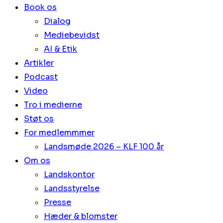
Book os
Dialog
Mediebevidst
AI & Etik
Artikler
Podcast
Video
Tro i medierne
Støt os
For medlemmmer
Landsmøde 2026 – KLF 100 år
Om os
Landskontor
Landsstyrelse
Presse
Hæder & blomster