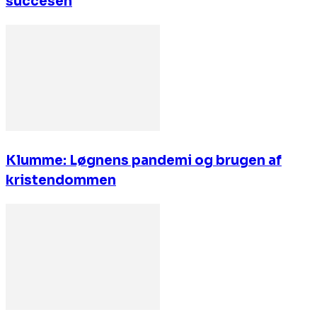
succesen
Klumme: Løgnens pandemi og brugen af
kristendommen