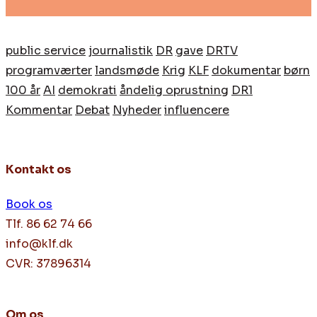
public service
journalistik
DR
gave
DRTV
programværter
landsmøde
Krig
KLF
dokumentar
børn
100 år
AI
demokrati
åndelig oprustning
DR1
Kommentar
Debat
Nyheder
influencere
Kontakt os
Book os
Tlf. 86 62 74 66
info@klf.dk
CVR: 37896314
Om os