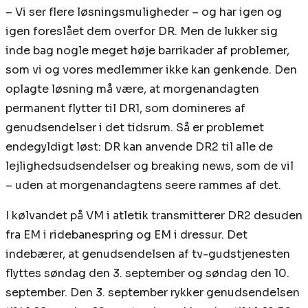
– Vi ser flere løsningsmuligheder – og har igen og
igen foreslået dem overfor DR. Men de lukker sig
inde bag nogle meget høje barrikader af problemer,
som vi og vores medlemmer ikke kan genkende. Den
oplagte løsning må være, at morgenandagten
permanent flytter til DR1, som domineres af
genudsendelser i det tidsrum. Så er problemet
endegyldigt løst: DR kan anvende DR2 til alle de
lejlighedsudsendelser og breaking news, som de vil
– uden at morgenandagtens seere rammes af det.
I kølvandet på VM i atletik transmitterer DR2 desuden
fra EM i ridebanespring og EM i dressur. Det
indebærer, at genudsendelsen af tv-gudstjenesten
flyttes søndag den 3. september og søndag den 10.
september. Den 3. september rykker genudsendelsen