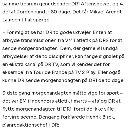
samme tidsrum genudsender DR1 Aftenshowet og 4.
del af Jorden rundt i 80 dage. Det får Mikael Arendt
Laursen til at spørge:
– For mig at se har DR to gode udvejer: Enten at
afbryde transmissionen fra VM i atletik på DR2 for at
sende morgenandagten. Dem, der gerne vil undgå
afbrydelser af de to discipliner, kan fange signalet på
en ekstra kanal på DR TV, som vi kender det for
eksempel fra Tour de France på TV 2 Play. Eller også
kunne DR sende morgenandagten på DR1 de to dage.
Sidste gang morgenandagten måtte vige for sport –
det var EM i indendørs atletik i marts – afslog DR at
flytte morgenandagten til DR1, fordi de ikke ville
forvirre seerne. Dengang forklarede Henrik Birck,
planredaktionschef i DR: