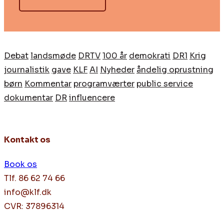
Debat
landsmøde
DRTV
100 år
demokrati
DR1
Krig
journalistik
gave
KLF
AI
Nyheder
åndelig oprustning
børn
Kommentar
programværter
public service
dokumentar
DR
influencere
Kontakt os
Book os
Tlf. 86 62 74 66
info@klf.dk
CVR: 37896314