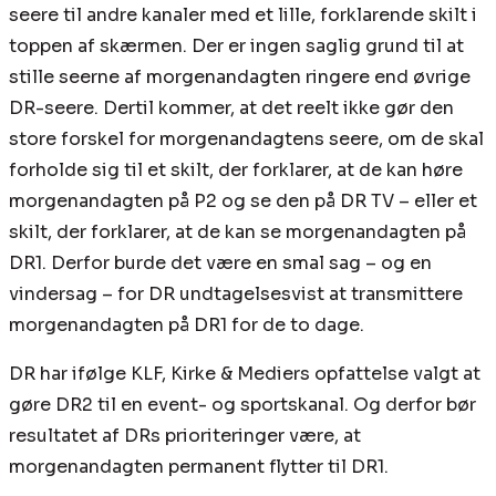
seere til andre kanaler med et lille, forklarende skilt i
toppen af skærmen. Der er ingen saglig grund til at
stille seerne af morgenandagten ringere end øvrige
DR-seere. Dertil kommer, at det reelt ikke gør den
store forskel for morgenandagtens seere, om de skal
forholde sig til et skilt, der forklarer, at de kan høre
morgenandagten på P2 og se den på DR TV – eller et
skilt, der forklarer, at de kan se morgenandagten på
DR1. Derfor burde det være en smal sag – og en
vindersag – for DR undtagelsesvist at transmittere
morgenandagten på DR1 for de to dage.
DR har ifølge KLF, Kirke & Mediers opfattelse valgt at
gøre DR2 til en event- og sportskanal. Og derfor bør
resultatet af DRs prioriteringer være, at
morgenandagten permanent flytter til DR1.