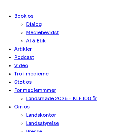
Book os
Dialog
Mediebevidst
AI & Etik
Artikler
Podcast
Video
Tro i medierne
Støt os
For medlemmmer
Landsmøde 2026 – KLF 100 år
Om os
Landskontor
Landsstyrelse
Presse