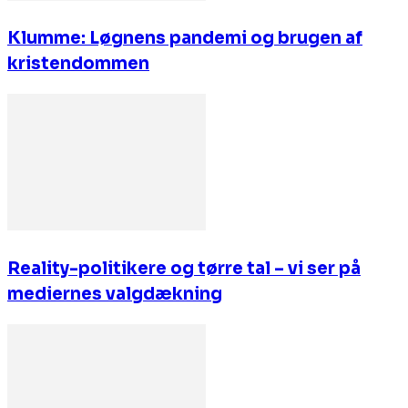
Klumme: Løgnens pandemi og brugen af
kristendommen
Reality-politikere og tørre tal – vi ser på
mediernes valgdækning