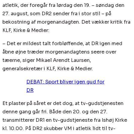
atletik, der foregår fra lørdag den 19. – søndag den
27. august, som DR2 sender fra i stor stil – på
bekostning af morgenandagten. Det vækker kritik fra
KLF, Kirke & Medier:
– Det er mildest talt forbløffende, at DR igen med
åbne øjne træder morgenandagtens seere over
tæerne, siger Mikael Arendt Laursen,
generalsekretær i KLF, Kirke & Medier.
DEBAT: Sport bliver igen gud for
DR
Et plaster på såret er det dog, at tv-gudstjenesten
denne gang går fri. Både den 20. og den 27.
transmitterer DR1 en tv-gudstjeneste fra Ishøj Kirke
kl. 10.00. På DR2 skubber VM i atletik lidt til tv-