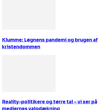
Klumme: Løgnens pandemi og brugen af
kristendommen
Reality-politikere og tørre tal – vi ser på
mediernes valgdækning