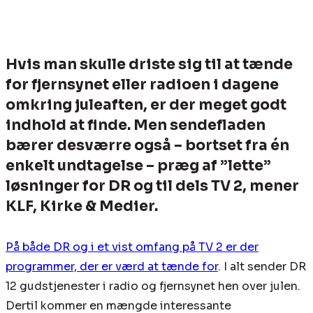
Hvis man skulle driste sig til at tænde
for fjernsynet eller radioen i dagene
omkring juleaften, er der meget godt
indhold at finde. Men sendefladen
bærer desværre også – bortset fra én
enkelt undtagelse – præg af ”lette”
løsninger for DR og til dels TV 2, mener
KLF, Kirke & Medier.
På både DR og i et vist omfang på TV 2 er der
programmer, der er værd at tænde for
. I alt sender DR
12 gudstjenester i radio og fjernsynet hen over julen.
Dertil kommer en mængde interessante