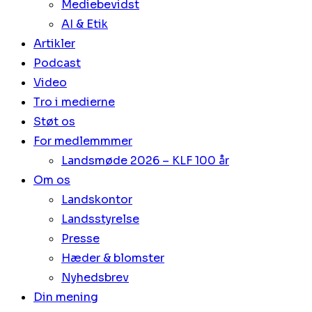
Mediebevidst
AI & Etik
Artikler
Podcast
Video
Tro i medierne
Støt os
For medlemmmer
Landsmøde 2026 – KLF 100 år
Om os
Landskontor
Landsstyrelse
Presse
Hæder & blomster
Nyhedsbrev
Din mening