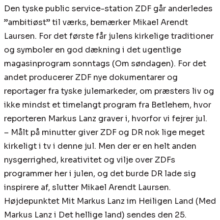
Den tyske public service-station ZDF går anderledes
”ambitiøst” til værks, bemærker Mikael Arendt
Laursen. For det første får julens kirkelige traditioner
og symboler en god dækning i det ugentlige
magasinprogram sonntags (Om søndagen). For det
andet producerer ZDF nye dokumentarer og
reportager fra tyske julemarkeder, om præsters liv og
ikke mindst et timelangt program fra Betlehem, hvor
reporteren Markus Lanz graver i, hvorfor vi fejrer jul.
– Målt på minutter giver ZDF og DR nok lige meget
kirkeligt i tv i denne jul. Men der er en helt anden
nysgerrighed, kreativitet og vilje over ZDFs
programmer her i julen, og det burde DR lade sig
inspirere af, slutter Mikael Arendt Laursen.
Højdepunktet Mit Markus Lanz im Heiligen Land (Med
Markus Lanz i Det hellige land) sendes den 25.