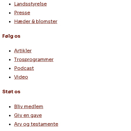
Landsstyrelse
Presse
Hæder & blomster
Følg os
Artikler
Trosprogrammer
Podcast
Video
Støt os
Bliv medlem
Giv en gave
Arv og testamente