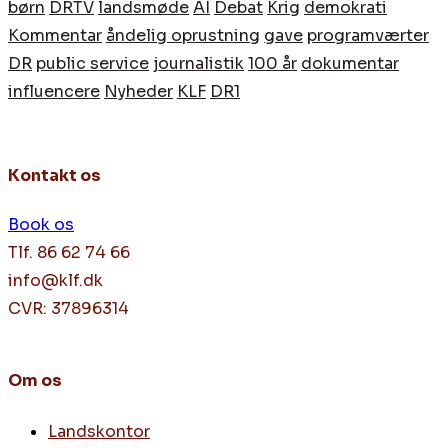
børn
DRTV
landsmøde
AI
Debat
Krig
demokrati
Kommentar
åndelig oprustning
gave
programværter
DR
public service
journalistik
100 år
dokumentar
influencere
Nyheder
KLF
DR1
Kontakt os
Book os
Tlf. 86 62 74 66
info@klf.dk
CVR: 37896314
Om os
Landskontor