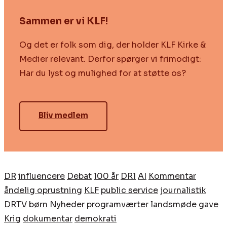
Sammen er vi KLF!
Og det er folk som dig, der holder KLF Kirke &
Medier relevant. Derfor spørger vi frimodigt:
Har du lyst og mulighed for at støtte os?
Bliv medlem
DR
influencere
Debat
100 år
DR1
AI
Kommentar
åndelig oprustning
KLF
public service
journalistik
DRTV
børn
Nyheder
programværter
landsmøde
gave
Krig
dokumentar
demokrati