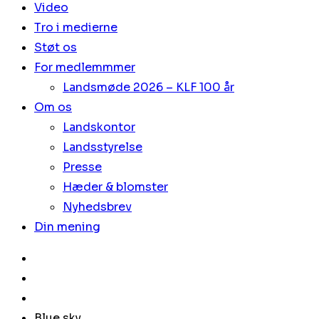
Video
Tro i medierne
Støt os
For medlemmmer
Landsmøde 2026 – KLF 100 år
Om os
Landskontor
Landsstyrelse
Presse
Hæder & blomster
Nyhedsbrev
Din mening
Blue sky