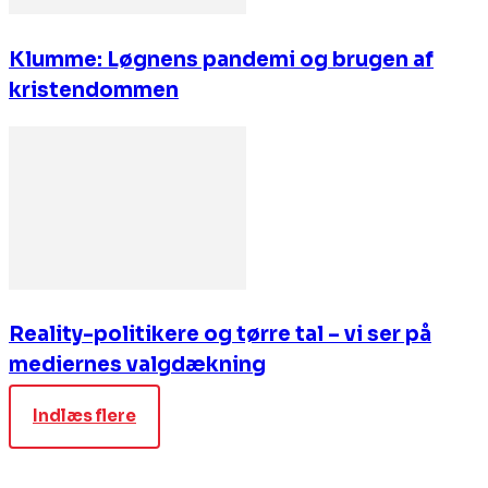
Klumme: Løgnens pandemi og brugen af
kristendommen
Reality-politikere og tørre tal – vi ser på
mediernes valgdækning
Indlæs flere