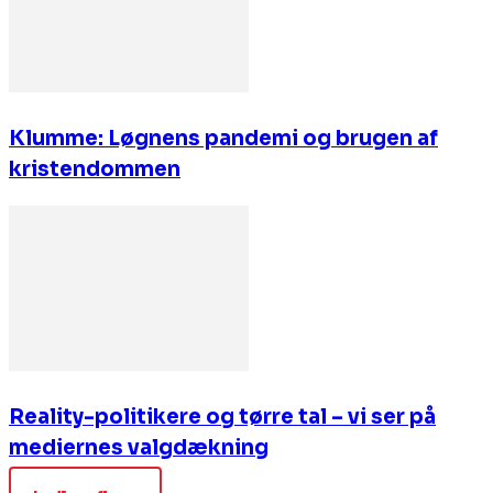
Klumme: Løgnens pandemi og brugen af
kristendommen
Reality-politikere og tørre tal – vi ser på
mediernes valgdækning