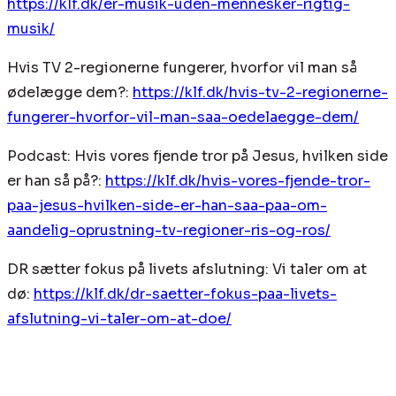
https://klf.dk/er-musik-uden-mennesker-rigtig-
musik/
Hvis TV 2-regionerne fungerer, hvorfor vil man så
ødelægge dem?:
https://klf.dk/hvis-tv-2-regionerne-
fungerer-hvorfor-vil-man-saa-oedelaegge-dem/
Podcast: Hvis vores fjende tror på Jesus, hvilken side
er han så på?:
https://klf.dk/hvis-vores-fjende-tror-
paa-jesus-hvilken-side-er-han-saa-paa-om-
aandelig-oprustning-tv-regioner-ris-og-ros/
DR sætter fokus på livets afslutning: Vi taler om at
dø:
https://klf.dk/dr-saetter-fokus-paa-livets-
afslutning-vi-taler-om-at-doe/