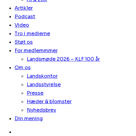
Artikler
Podcast
Video
Tro i medierne
Støt os
For medlemmmer
Landsmøde 2026 – KLF 100 år
Om os
Landskontor
Landsstyrelse
Presse
Hæder & blomster
Nyhedsbrev
Din mening