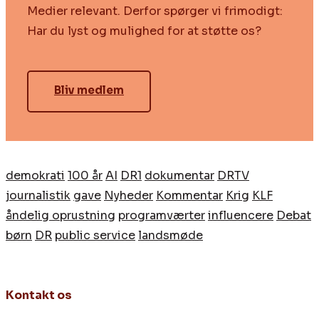
Medier relevant. Derfor spørger vi frimodigt:
Har du lyst og mulighed for at støtte os?
Bliv medlem
demokrati
100 år
AI
DR1
dokumentar
DRTV
journalistik
gave
Nyheder
Kommentar
Krig
KLF
åndelig oprustning
programværter
influencere
Debat
børn
DR
public service
landsmøde
Kontakt os