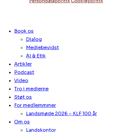
Persondatapolitik
Cookiepolitik
Book os
Dialog
Mediebevidst
AI & Etik
Artikler
Podcast
Video
Tro i medierne
Støt os
For medlemmmer
Landsmøde 2026 – KLF 100 år
Om os
Landskontor