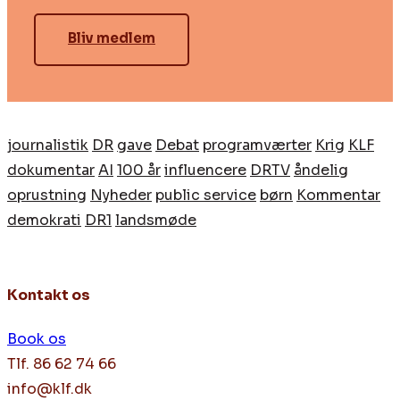
Bliv medlem
journalistik
DR
gave
Debat
programværter
Krig
KLF
dokumentar
AI
100 år
influencere
DRTV
åndelig
oprustning
Nyheder
public service
børn
Kommentar
demokrati
DR1
landsmøde
Kontakt os
Book os
Tlf. 86 62 74 66
info@klf.dk